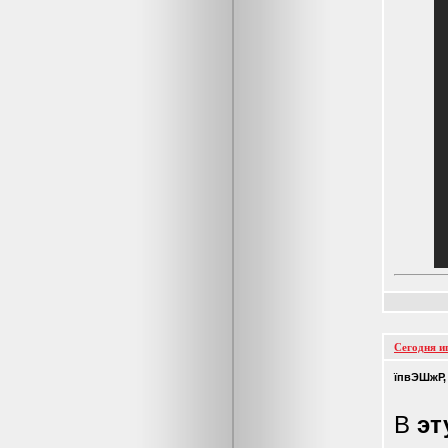
Сегодня и
їпвЭШжР,
В
эт