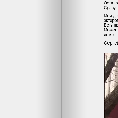
Остано
Сразу 
Мой др
актеро
Есть п
Может 
детях.
Серге