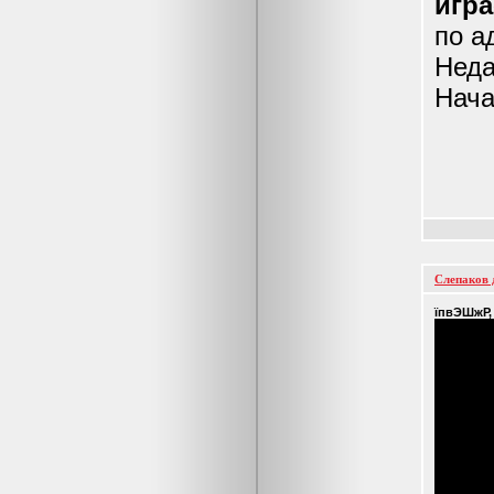
игра
по а
Неда
Нача
Слепаков 
їпвЭШжР,