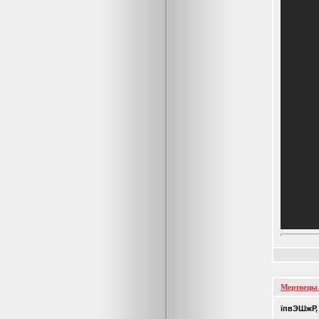
Мертвецы 
їпвЭШжР,