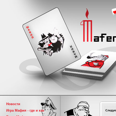
Новости
Игра Мафия - где и как
Следую