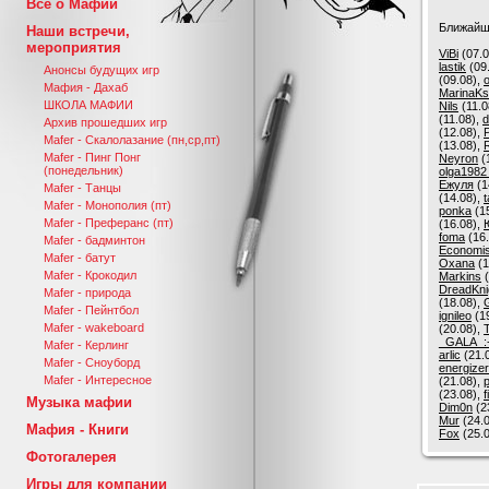
Все о Мафии
Ближайш
Наши встречи,
мероприятия
ViBi
(07.0
lastik
(09
Анонсы будущих игр
(09.08),
o
Мафия - Дахаб
MarinaKs
ШКОЛА МАФИИ
Nils
(11.0
(11.08),
d
Архив прошедших игр
(12.08),
P
Mafer - Скалолазание (пн,ср,пт)
(13.08),
Mafer - Пинг Понг
Neyron
(
(понедельник)
olga1982
Ежуля
(1
Mafer - Танцы
(14.08),
t
Mafer - Монополия (пт)
ponka
(1
Mafer - Преферанс (пт)
(16.08),
foma
(16.
Mafer - бадминтон
Economis
Mafer - батут
Oxana
(1
Mafer - Крокодил
Markins
(
DreadKni
Mafer - природа
(18.08),
Mafer - Пейнтбол
ignileo
(1
Mafer - wakeboard
(20.08),
_GALA_:
Mafer - Керлинг
arlic
(21.
Mafer - Сноуборд
energizer
Mafer - Интересное
(21.08),
p
(23.08),
f
Музыка мафии
Dim0n
(2
Mur
(24.
Мафия - Книги
Fox
(25.
Фотогалерея
Игры для компании