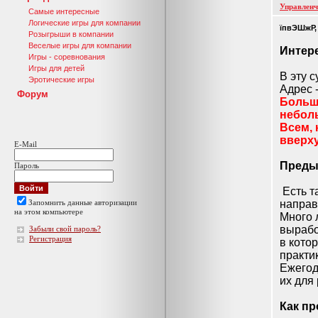
Управленч
Самые интересные
Логические игры для компании
їпвЭШжР,
Розыгрыши в компании
Веселые игры для компании
Интере
Игры - соревнования
Игры для детей
В эту с
Эротические игры
Адрес 
Форум
Больша
небол
Всем, 
вверху
E-Mail
Преды
Пароль
Есть т
Запомнить данные авторизации
направ
на этом компьютере
Много 
вырабо
Забыли свой пароль?
Регистрация
в кото
практи
Ежегод
их для
Как пр