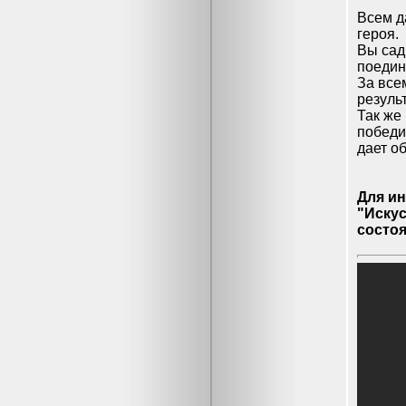
Всем д
героя. 
Вы сад
поедин
За все
резуль
Так же
победи
дает о
Для и
"Иску
состоя